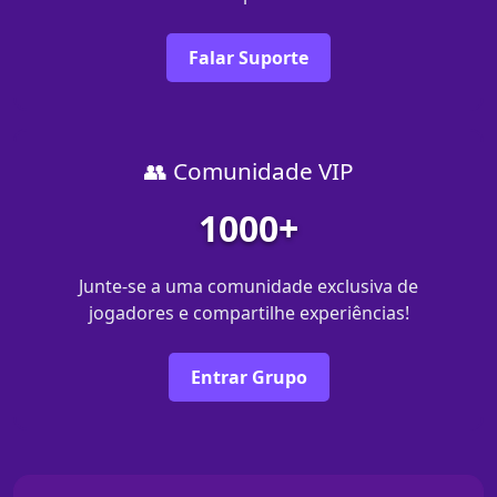
Falar Suporte
👥 Comunidade VIP
1000+
Junte-se a uma comunidade exclusiva de
jogadores e compartilhe experiências!
Entrar Grupo