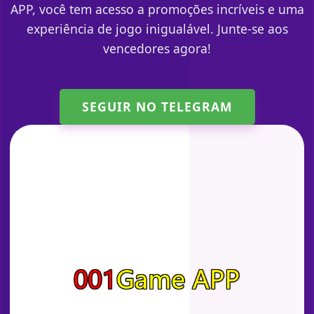
APP, você tem acesso a promoções incríveis e uma
experiência de jogo inigualável. Junte-se aos
vencedores agora!
SEGUIR NO TELEGRAM