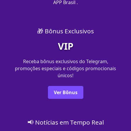
APP Brasil .
🎁 Bônus Exclusivos
VIP
Receba bônus exclusivos do Telegram,
promoções especiais e códigos promocionais
únicos!
Ver Bônus
📢 Notícias em Tempo Real