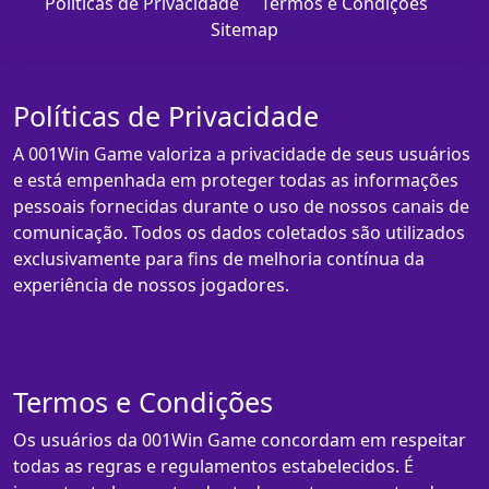
Políticas de Privacidade
Termos e Condições
Sitemap
Políticas de Privacidade
A 001Win Game valoriza a privacidade de seus usuários
e está empenhada em proteger todas as informações
pessoais fornecidas durante o uso de nossos canais de
comunicação. Todos os dados coletados são utilizados
exclusivamente para fins de melhoria contínua da
experiência de nossos jogadores.
Termos e Condições
Os usuários da 001Win Game concordam em respeitar
todas as regras e regulamentos estabelecidos. É