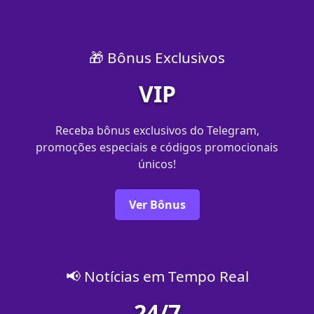
🎁 Bônus Exclusivos
VIP
Receba bônus exclusivos do Telegram,
promoções especiais e códigos promocionais
únicos!
Ver Bônus
📢 Notícias em Tempo Real
24/7