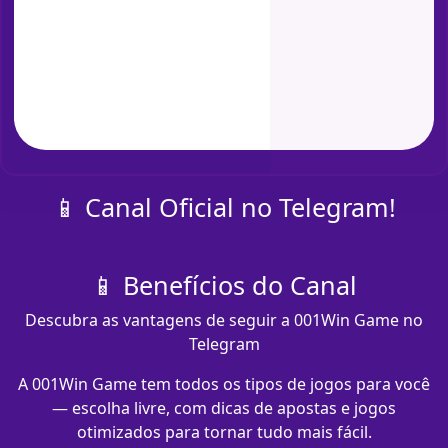
📱 Canal Oficial no Telegram!
📱 Benefícios do Canal
Descubra as vantagens de seguir a 001Win Game no
Telegram
A 001Win Game tem todos os tipos de jogos para você
— escolha livre, com dicas de apostas e jogos
otimizados para tornar tudo mais fácil.