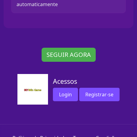
automaticamente
SEGUIR AGORA
Acessos
Login
Registrar-se