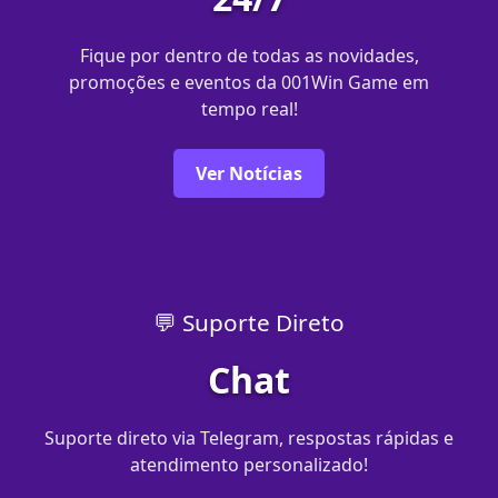
Fique por dentro de todas as novidades,
promoções e eventos da 001Win Game em
tempo real!
Ver Notícias
💬 Suporte Direto
Chat
Suporte direto via Telegram, respostas rápidas e
atendimento personalizado!