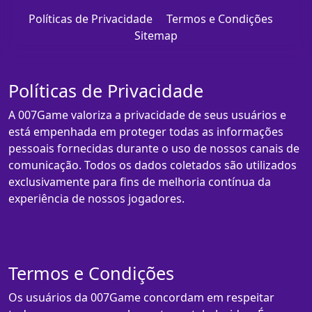
Políticas de Privacidade
Termos e Condições
Sitemap
Políticas de Privacidade
A 007Game valoriza a privacidade de seus usuários e
está empenhada em proteger todas as informações
pessoais fornecidas durante o uso de nossos canais de
comunicação. Todos os dados coletados são utilizados
exclusivamente para fins de melhoria contínua da
experiência de nossos jogadores.
Termos e Condições
Os usuários da 007Game concordam em respeitar