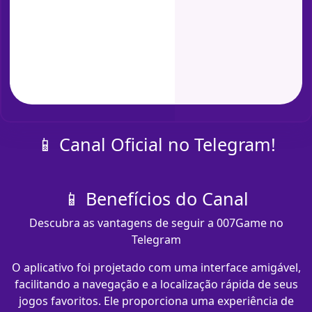
📱 Canal Oficial no Telegram!
📱 Benefícios do Canal
Descubra as vantagens de seguir a 007Game no
Telegram
O aplicativo foi projetado com uma interface amigável,
facilitando a navegação e a localização rápida de seus
jogos favoritos. Ele proporciona uma experiência de