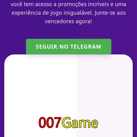
você tem acesso a promoções incríveis e uma
experiência de jogo inigualável. Junte-se aos
vencedores agora!
SEGUIR NO TELEGRAM