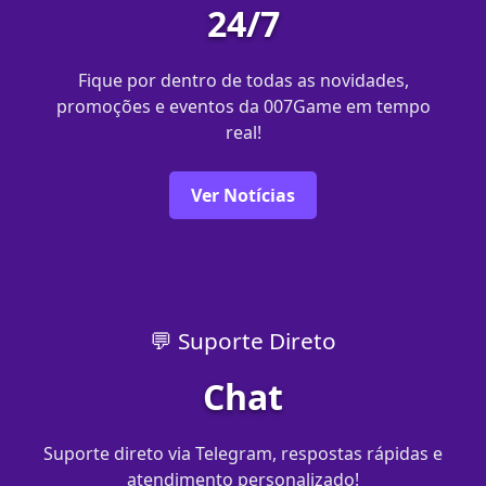
24/7
Fique por dentro de todas as novidades,
promoções e eventos da 007Game em tempo
real!
Ver Notícias
💬 Suporte Direto
Chat
Suporte direto via Telegram, respostas rápidas e
atendimento personalizado!