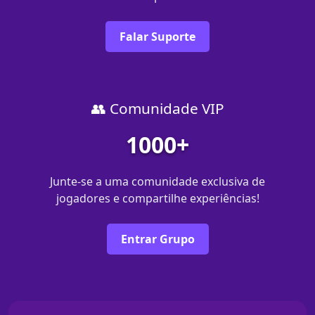
Falar Suporte
👥 Comunidade VIP
1000+
Junte-se a uma comunidade exclusiva de
jogadores e compartilhe experiências!
Entrar Grupo