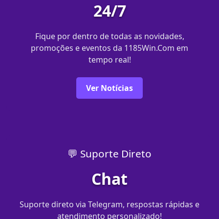
24/7
Fique por dentro de todas as novidades,
promoções e eventos da 1185Win.Com em
tempo real!
Ver Notícias
💬 Suporte Direto
Chat
Suporte direto via Telegram, respostas rápidas e
atendimento personalizado!