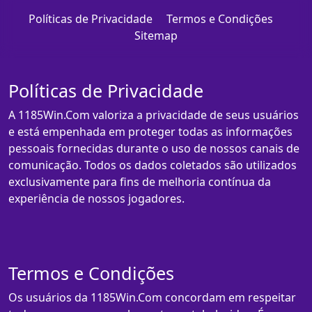
Políticas de Privacidade
Termos e Condições
Sitemap
Políticas de Privacidade
A 1185Win.Com valoriza a privacidade de seus usuários
e está empenhada em proteger todas as informações
pessoais fornecidas durante o uso de nossos canais de
comunicação. Todos os dados coletados são utilizados
exclusivamente para fins de melhoria contínua da
experiência de nossos jogadores.
Termos e Condições
Os usuários da 1185Win.Com concordam em respeitar