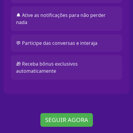
🔔 Ative as notificações para não perder
nada
💬 Participe das conversas e interaja
🎁 Receba bônus exclusivos
automaticamente
SEGUIR AGORA