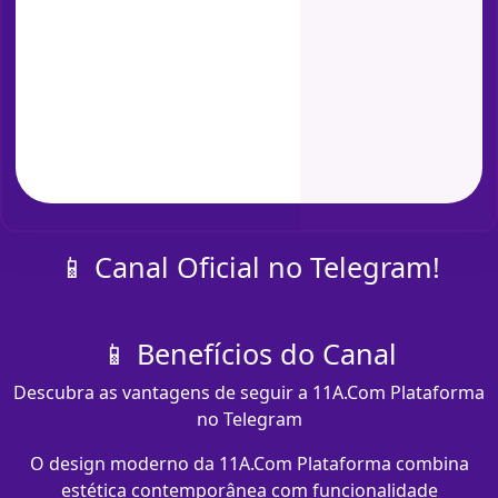
📱 Canal Oficial no Telegram!
📱 Benefícios do Canal
Descubra as vantagens de seguir a 11A.Com Plataforma
no Telegram
O design moderno da 11A.Com Plataforma combina
estética contemporânea com funcionalidade