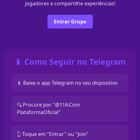
jogadores e compartilhe experiências!
Entrar Grupo
📱 Como Seguir no Telegram
📱 Baixe o app Telegram no seu dispositivo
🔍 Procure por "@11A.Com
PlataformaOficial"
👆 Toque em "Entrar" ou "Join"