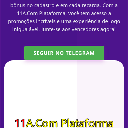
bônus no cadastro e em cada recarga. Com a
11A.Com Plataforma, você tem acesso a
promoções incríveis e uma experiência de jogo
inigualável. Junte-se aos vencedores agora!
SEGUIR NO TELEGRAM