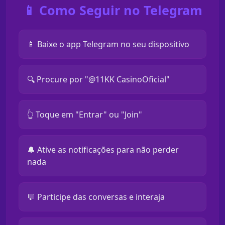
📱 Como Seguir no Telegram
📱 Baixe o app Telegram no seu dispositivo
🔍 Procure por "@11KK CasinoOficial"
👆 Toque em "Entrar" ou "Join"
🔔 Ative as notificações para não perder
nada
💬 Participe das conversas e interaja