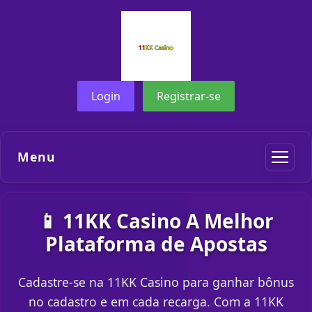
Login
Registrar-se
Menu
📱 11KK Casino A Melhor
Plataforma de Apostas
Cadastre-se na 11KK Casino para ganhar bônus
no cadastro e em cada recarga. Com a 11KK