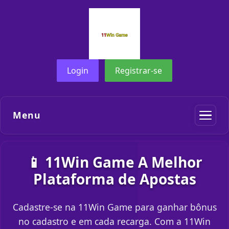
Login
Registrar-se
Menu
📱 11Win Game A Melhor
Plataforma de Apostas
Cadastre-se na 11Win Game para ganhar bônus
no cadastro e em cada recarga. Com a 11Win