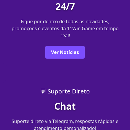
24/7
Fique por dentro de todas as novidades,
promoções e eventos da 11Win Game em tempo
real!
Ver Notícias
💬 Suporte Direto
Chat
Suporte direto via Telegram, respostas rápidas e
atendimento personalizado!