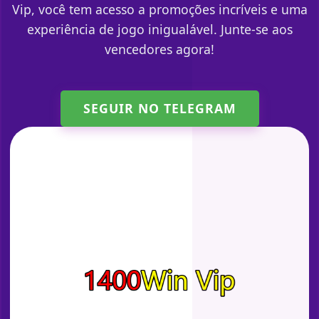
Vip, você tem acesso a promoções incríveis e uma
experiência de jogo inigualável. Junte-se aos
vencedores agora!
SEGUIR NO TELEGRAM