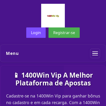
Login
Registrar-se
Menu
📱 1400Win Vip A Melhor
Plataforma de Apostas
Cadastre-se na 1400Win Vip para ganhar bônus
no cadastro e em cada recarga. Com a 1400Win