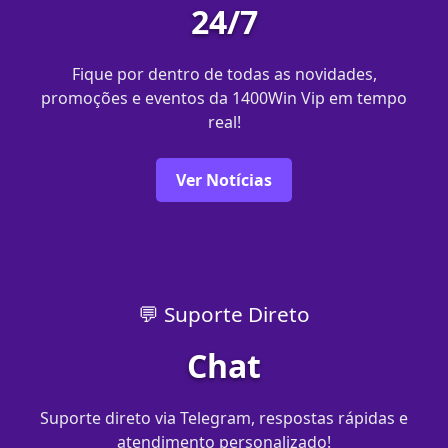
24/7
Fique por dentro de todas as novidades,
promoções e eventos da 1400Win Vip em tempo
real!
Ver Notícias
💬 Suporte Direto
Chat
Suporte direto via Telegram, respostas rápidas e
atendimento personalizado!