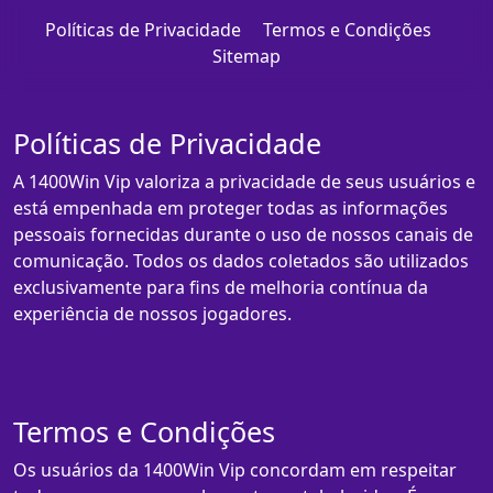
Políticas de Privacidade
Termos e Condições
Sitemap
Políticas de Privacidade
A 1400Win Vip valoriza a privacidade de seus usuários e
está empenhada em proteger todas as informações
pessoais fornecidas durante o uso de nossos canais de
comunicação. Todos os dados coletados são utilizados
exclusivamente para fins de melhoria contínua da
experiência de nossos jogadores.
Termos e Condições
Os usuários da 1400Win Vip concordam em respeitar