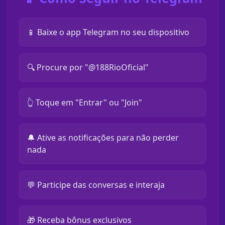
📱 Baixe o app Telegram no seu dispositivo
🔍 Procure por "@188RioOficial"
👆 Toque em "Entrar" ou "Join"
🔔 Ative as notificações para não perder
nada
💬 Participe das conversas e interaja
🎁 Receba bônus exclusivos