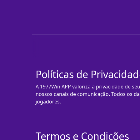
Políticas de Privacida
A 1977Win APP valoriza a privacidade de s
nossos canais de comunicação. Todos os dad
jogadores.
Termos e Condições