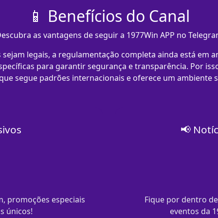
📱 Benefícios do Canal
escubra as vantagens de seguir a 1977Win APP no Telegr
 sejam legais, a regulamentação completa ainda está em an
cíficas para garantir segurança e transparência. Por isso,
 que segue padrões internacionais e oferece um ambiente s
sivos
📢 Notí
m, promoções especiais
Fique por dentro d
s únicos!
eventos da 1