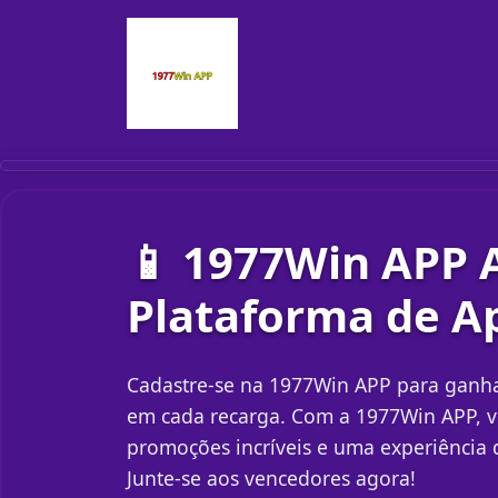
📱 1977Win APP 
Plataforma de A
Cadastre-se na 1977Win APP para ganha
em cada recarga. Com a 1977Win APP, v
promoções incríveis e uma experiência d
Junte-se aos vencedores agora!