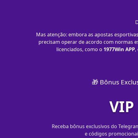
D
Mas atenção: embora as apostas esportivas
precisam operar de acordo com normas espe
licenciados, como o
1977Win APP
,
🎁 Bônus Exclu
VIP
Receba bônus exclusivos do Telegra
e códigos promocionai