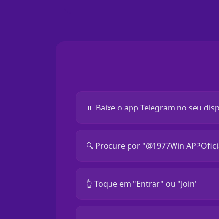
📱 Baixe o app Telegram no seu disp
🔍 Procure por "@1977Win APPOfici
👆 Toque em "Entrar" ou "Join"