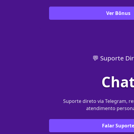
Ver Bônus
💬 Suporte Di
Cha
Suporte direto via Telegram, r
atendimento persona
Falar Suport