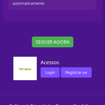
automaticamente
SEGUIR AGORA
Acessos
Login
Registrar-se