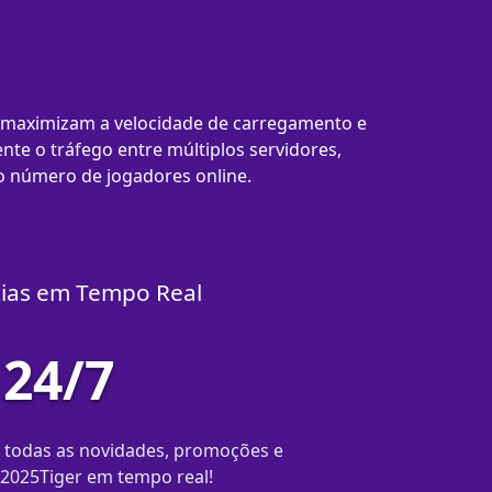
e maximizam a velocidade de carregamento e
te o tráfego entre múltiplos servidores,
o número de jogadores online.
cias em Tempo Real
24/7
e todas as novidades, promoções e
 2025Tiger em tempo real!