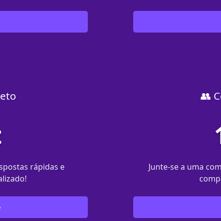
reto
👥 
t
espostas rápidas e
Junte-se a uma com
lizado!
compa
e