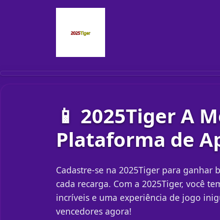
📱 2025Tiger A M
Plataforma de A
Cadastre-se na 2025Tiger para ganhar 
cada recarga. Com a 2025Tiger, você t
incríveis e uma experiência de jogo inig
vencedores agora!