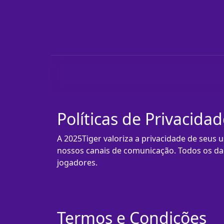
Políticas de Privacida
A 2025Tiger valoriza a privacidade de seus
nossos canais de comunicação. Todos os dad
jogadores.
Termos e Condições