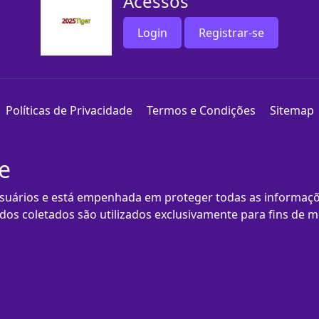
Acessos
Login
Registrar-se
Políticas de Privacidade
Termos e Condições
Sitemap
de
 usuários e está empenhada em proteger todas as informaçõ
os coletados são utilizados exclusivamente para fins de m