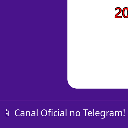
📱 Canal Oficial no Telegram!