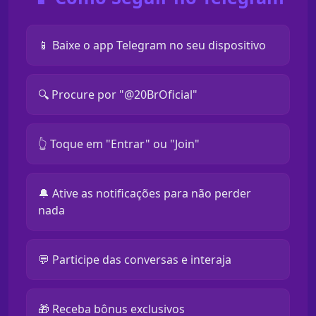
📱 Baixe o app Telegram no seu dispositivo
🔍 Procure por "@20BrOficial"
👆 Toque em "Entrar" ou "Join"
🔔 Ative as notificações para não perder
nada
💬 Participe das conversas e interaja
🎁 Receba bônus exclusivos