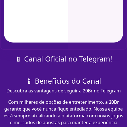
📱 Canal Oficial no Telegram!
📱 Benefícios do Canal
Descubra as vantagens de seguir a 20Br no Telegram
Com milhares de opções de entretenimento, a
20Br
garante que você nunca fique entediado. Nossa equipe
está sempre atualizando a plataforma com novos jogos
e mercados de apostas para manter a experiência