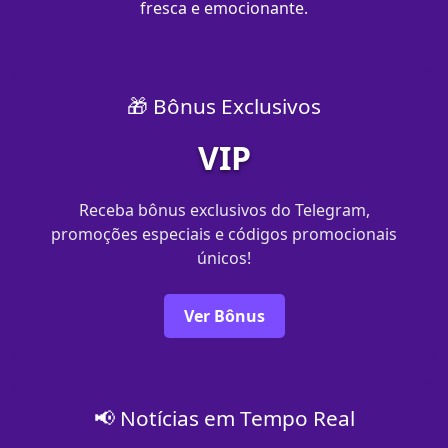
fresca e emocionante.
🎁 Bônus Exclusivos
VIP
Receba bônus exclusivos do Telegram,
promoções especiais e códigos promocionais
únicos!
Ver Bônus
📢 Notícias em Tempo Real