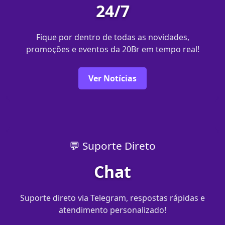
24/7
Fique por dentro de todas as novidades,
promoções e eventos da 20Br em tempo real!
Ver Notícias
💬 Suporte Direto
Chat
Suporte direto via Telegram, respostas rápidas e
atendimento personalizado!