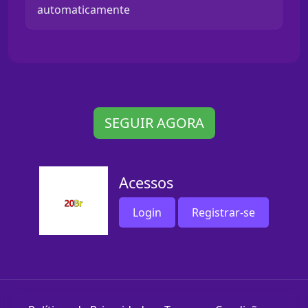
automaticamente
SEGUIR AGORA
Acessos
Login
Registrar-se