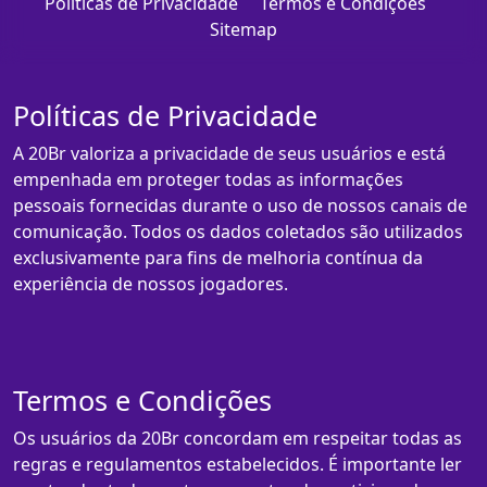
Políticas de Privacidade
Termos e Condições
Sitemap
Políticas de Privacidade
A 20Br valoriza a privacidade de seus usuários e está
empenhada em proteger todas as informações
pessoais fornecidas durante o uso de nossos canais de
comunicação. Todos os dados coletados são utilizados
exclusivamente para fins de melhoria contínua da
experiência de nossos jogadores.
Termos e Condições
Os usuários da 20Br concordam em respeitar todas as
regras e regulamentos estabelecidos. É importante ler