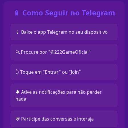
📱 Como Seguir no Telegram
📱 Baixe o app Telegram no seu dispositivo
🔍 Procure por "@222GameOficial"
👆 Toque em "Entrar" ou "Join"
🔔 Ative as notificações para não perder
nada
💬 Participe das conversas e interaja