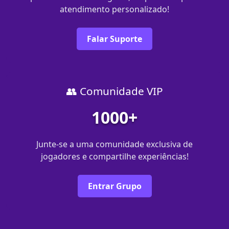
atendimento personalizado!
Falar Suporte
👥 Comunidade VIP
1000+
Junte-se a uma comunidade exclusiva de
jogadores e compartilhe experiências!
Entrar Grupo