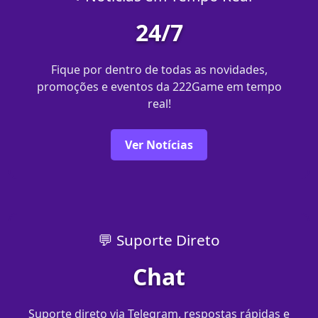
24/7
Fique por dentro de todas as novidades,
promoções e eventos da 222Game em tempo
real!
Ver Notícias
💬 Suporte Direto
Chat
Suporte direto via Telegram, respostas rápidas e