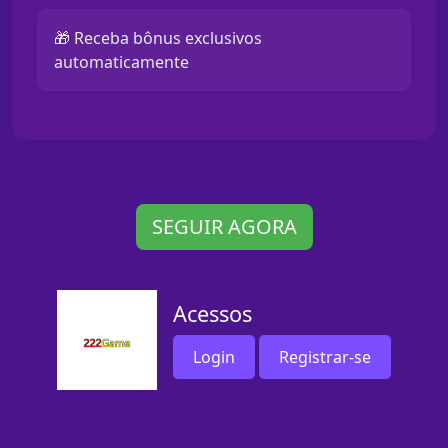
🎁 Receba bônus exclusivos
automaticamente
SEGUIR AGORA
Acessos
Login
Registrar-se