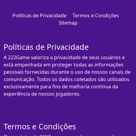
Políticas de Privacidade
Termos e Condições
Sitemap
Políticas de Privacidade
A 222Game valoriza a privacidade de seus usuários e
está empenhada em proteger todas as informações
pessoais fornecidas durante o uso de nossos canais de
comunicação. Todos os dados coletados são utilizados
exclusivamente para fins de melhoria contínua da
experiência de nossos jogadores.
Termos e Condições