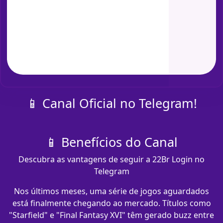
📱 Canal Oficial no Telegram!
📱 Benefícios do Canal
Descubra as vantagens de seguir a 22Br Login no
Telegram
Nos últimos meses, uma série de jogos aguardados
está finalmente chegando ao mercado. Títulos como
"Starfield" e "Final Fantasy XVI" têm gerado buzz entre