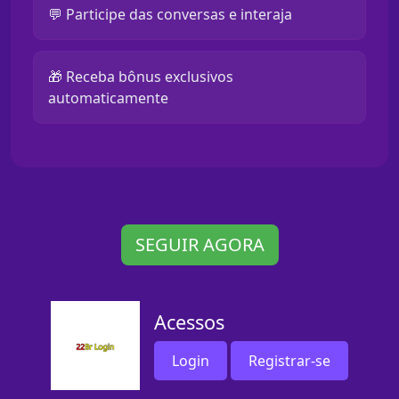
💬 Participe das conversas e interaja
🎁 Receba bônus exclusivos
automaticamente
SEGUIR AGORA
Acessos
Login
Registrar-se