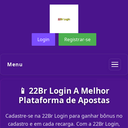
Login
Registrar-se
Menu
📱 22Br Login A Melhor
Plataforma de Apostas
Cadastre-se na 22Br Login para ganhar bônus no
cadastro e em cada recarga. Com a 22Br Login,