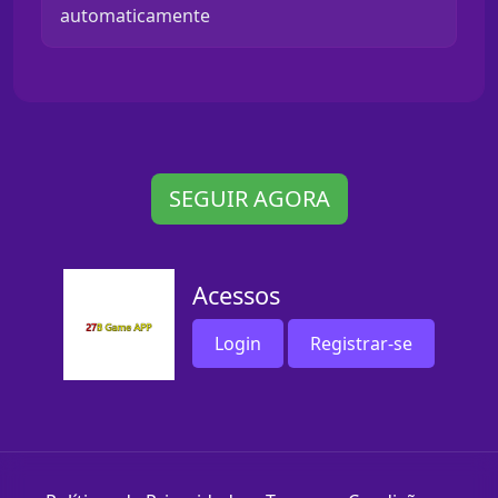
automaticamente
SEGUIR AGORA
Acessos
Login
Registrar-se