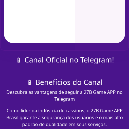
📱 Canal Oficial no Telegram!
📱 Benefícios do Canal
Descubra as vantagens de seguir a 27B Game APP no
Telegram
Como líder da indústria de cassinos, o 27B Game APP
Brasil garante a segurança dos usuários e o mais alto
padrão de qualidade em seus serviços.