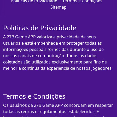
Políticas de Privacidade
Termos e Condições
Sitemap
Políticas de Privacidade
A 27B Game APP valoriza a privacidade de seus
usuários e está empenhada em proteger todas as
informações pessoais fornecidas durante o uso de
nossos canais de comunicação. Todos os dados
coletados são utilizados exclusivamente para fins de
melhoria contínua da experiência de nossos jogadores.
Termos e Condições
Os usuários da 27B Game APP concordam em respeitar
todas as regras e regulamentos estabelecidos. É