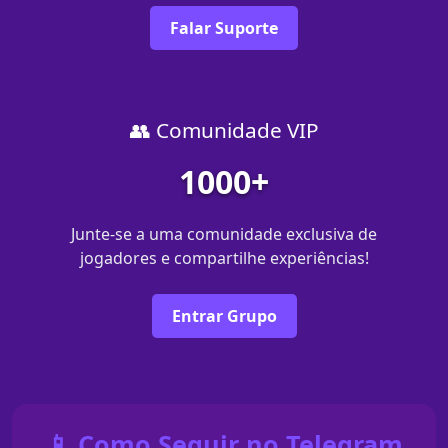
Falar Suporte
👥 Comunidade VIP
1000+
Junte-se a uma comunidade exclusiva de
jogadores e compartilhe experiências!
Entrar Grupo
📱 Como Seguir no Telegram