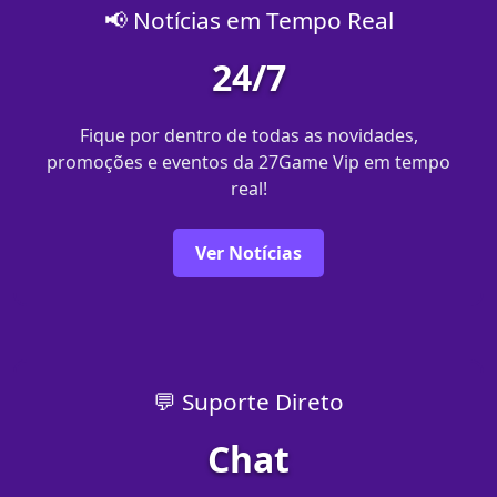
📢 Notícias em Tempo Real
24/7
Fique por dentro de todas as novidades,
promoções e eventos da 27Game Vip em tempo
real!
Ver Notícias
💬 Suporte Direto
Chat