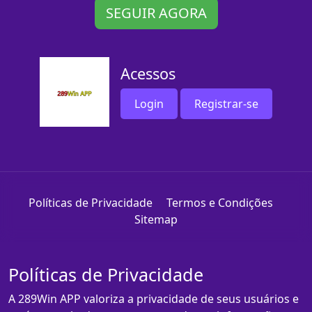
SEGUIR AGORA
Acessos
Login
Registrar-se
Políticas de Privacidade
Termos e Condições
Sitemap
Políticas de Privacidade
A 289Win APP valoriza a privacidade de seus usuários e