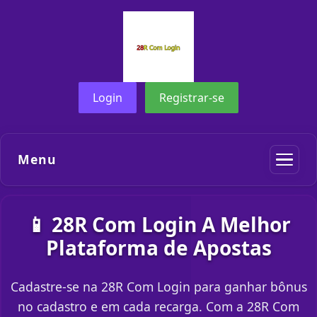
Login
Registrar-se
Menu
📱 28R Com Login A Melhor
Plataforma de Apostas
Cadastre-se na 28R Com Login para ganhar bônus
no cadastro e em cada recarga. Com a 28R Com