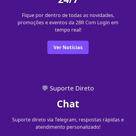
Fique por dentro de todas as novidades,
promoções e eventos da 28R Com Login em
tempo real!
Ver Notícias
💬 Suporte Direto
Chat
Suporte direto via Telegram, respostas rápidas e
atendimento personalizado!