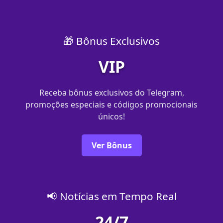
🎁 Bônus Exclusivos
VIP
Receba bônus exclusivos do Telegram,
promoções especiais e códigos promocionais
únicos!
Ver Bônus
📢 Notícias em Tempo Real
24/7