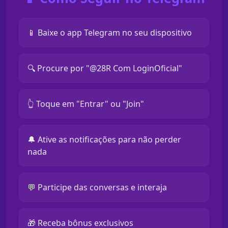
📱 Baixe o app Telegram no seu dispositivo
🔍 Procure por "@28R Com LoginOficial"
👆 Toque em "Entrar" ou "Join"
🔔 Ative as notificações para não perder
nada
💬 Participe das conversas e interaja
🎁 Receba bônus exclusivos