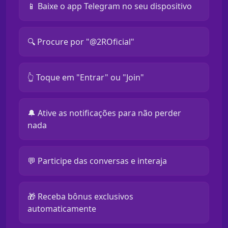
📱 Baixe o app Telegram no seu dispositivo
🔍 Procure por "@2ROficial"
👆 Toque em "Entrar" ou "Join"
🔔 Ative as notificações para não perder
nada
💬 Participe das conversas e interaja
🎁 Receba bônus exclusivos
automaticamente