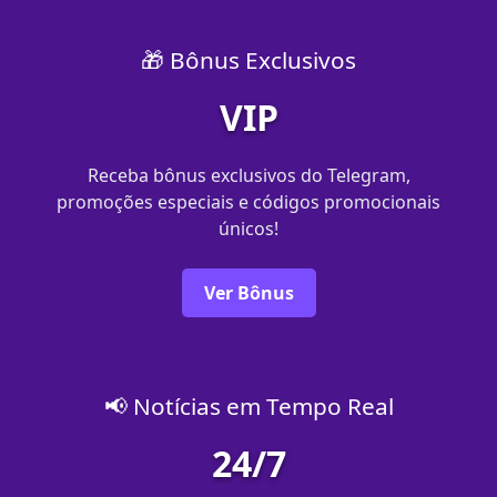
🎁 Bônus Exclusivos
VIP
Receba bônus exclusivos do Telegram,
promoções especiais e códigos promocionais
únicos!
Ver Bônus
📢 Notícias em Tempo Real
24/7