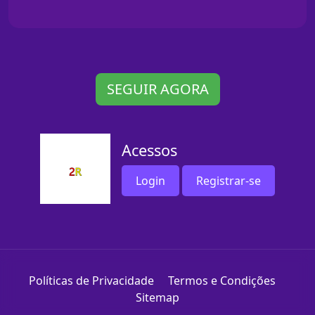
SEGUIR AGORA
Acessos
Login
Registrar-se
Políticas de Privacidade
Termos e Condições
Sitemap