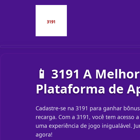
📱 3191 A Melhor
Plataforma de A
Cadastre-se na 3191 para ganhar bônus
recarga. Com a 3191, você tem acesso a
uma experiência de jogo inigualável. J
agora!