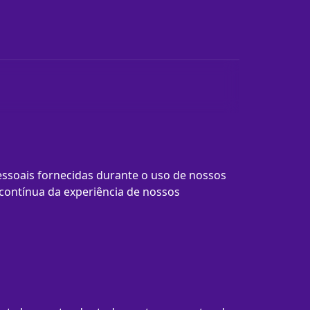
essoais fornecidas durante o uso de nossos
 contínua da experiência de nossos