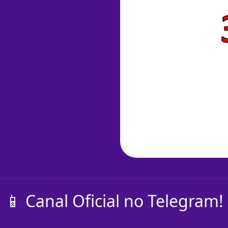
📱 Canal Oficial no Telegram!