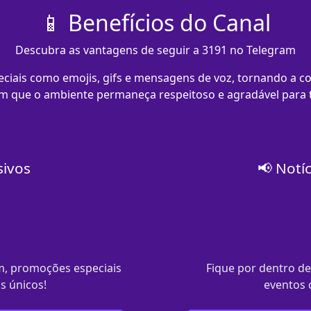
📱 Benefícios do Canal
Descubra as vantagens de seguir a 3191 no Telegram
eciais como emojis, gifs e mensagens de voz, tornando a co
 que o ambiente permaneça respeitoso e agradável para to
sivos
📢 Notí
m, promoções especiais
Fique por dentro d
s únicos!
eventos 