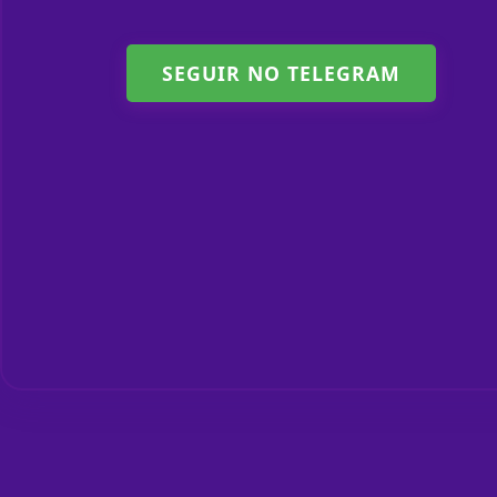
SEGUIR NO TELEGRAM