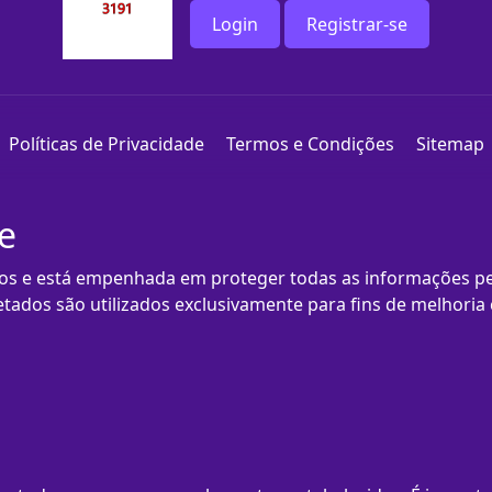
Login
Registrar-se
Políticas de Privacidade
Termos e Condições
Sitemap
de
rios e está empenhada em proteger todas as informações p
tados são utilizados exclusivamente para fins de melhoria