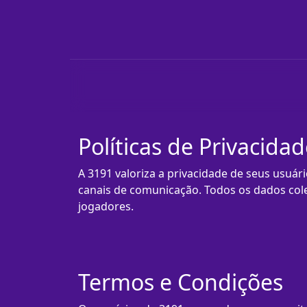
Políticas de Privacida
A 3191 valoriza a privacidade de seus usuá
canais de comunicação. Todos os dados cole
jogadores.
Termos e Condições