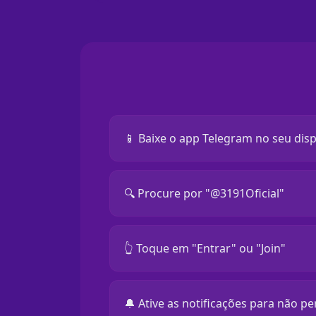
📱 Baixe o app Telegram no seu disp
🔍 Procure por "@3191Oficial"
👆 Toque em "Entrar" ou "Join"
🔔 Ative as notificações para não p