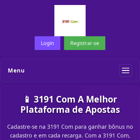
Login
Registrar-se
Menu
📱 3191 Com A Melhor
Plataforma de Apostas
Cadastre-se na 3191 Com para ganhar bônus no
cadastro e em cada recarga. Com a 3191 Com,