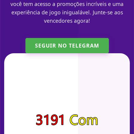
você tem acesso a promoções incríveis e uma
experiência de jogo inigualável. Junte-se aos
vencedores agora!
SEGUIR NO TELEGRAM