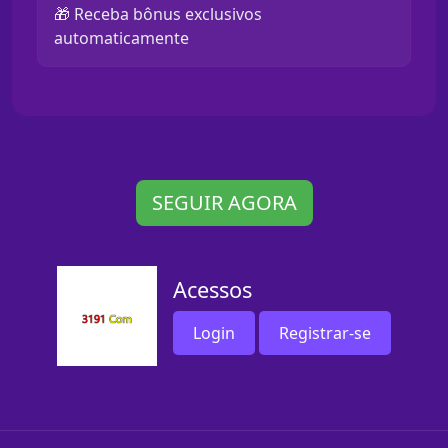
🎁 Receba bônus exclusivos
automaticamente
SEGUIR AGORA
Acessos
Login
Registrar-se