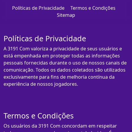
Políticas de Privacidade
Termos e Condições
Sitemap
Políticas de Privacidade
A 3191 Com valoriza a privacidade de seus usuários e
está empenhada em proteger todas as informações
pessoais fornecidas durante o uso de nossos canais de
comunicação. Todos os dados coletados são utilizados
exclusivamente para fins de melhoria contínua da
experiência de nossos jogadores.
Termos e Condições
Os usuários da 3191 Com concordam em respeitar