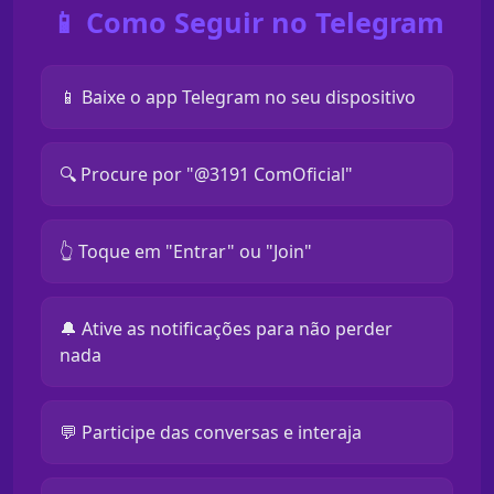
📱 Como Seguir no Telegram
📱 Baixe o app Telegram no seu dispositivo
🔍 Procure por "@3191 ComOficial"
👆 Toque em "Entrar" ou "Join"
🔔 Ative as notificações para não perder
nada
💬 Participe das conversas e interaja