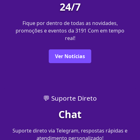
24/7
Fique por dentro de todas as novidades,
promoções e eventos da 3191 Com em tempo
real!
Ver Notícias
💬 Suporte Direto
Chat
Suporte direto via Telegram, respostas rápidas e
atendimento personalizado!