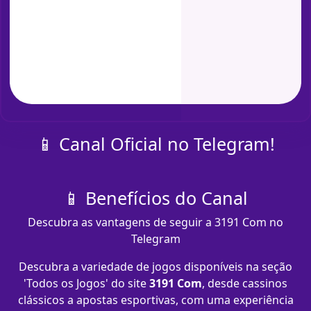
📱 Canal Oficial no Telegram!
📱 Benefícios do Canal
Descubra as vantagens de seguir a 3191 Com no
Telegram
Descubra a variedade de jogos disponíveis na seção
'Todos os Jogos' do site
3191 Com
, desde cassinos
clássicos a apostas esportivas, com uma experiência