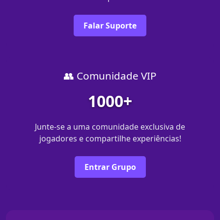
Falar Suporte
👥 Comunidade VIP
1000+
Junte-se a uma comunidade exclusiva de
jogadores e compartilhe experiências!
Entrar Grupo