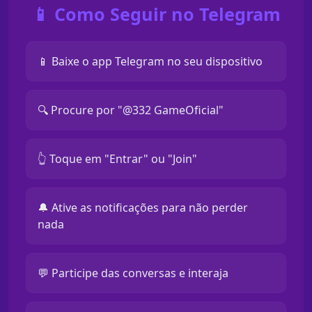
📱 Como Seguir no Telegram
📱 Baixe o app Telegram no seu dispositivo
🔍 Procure por "@332 GameOficial"
👆 Toque em "Entrar" ou "Join"
🔔 Ative as notificações para não perder
nada
💬 Participe das conversas e interaja