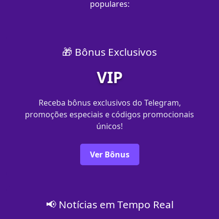
populares:
🎁 Bônus Exclusivos
VIP
Receba bônus exclusivos do Telegram,
promoções especiais e códigos promocionais
únicos!
Ver Bônus
📢 Notícias em Tempo Real