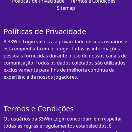
Políticas de Privacidade
Termos e Condições
Sitemap
Políticas de Privacidade
A 33Win Login valoriza a privacidade de seus usuários e
está empenhada em proteger todas as informações
pessoais fornecidas durante o uso de nossos canais de
comunicação. Todos os dados coletados são utilizados
exclusivamente para fins de melhoria contínua da
experiência de nossos jogadores.
Termos e Condições
Os usuários da 33Win Login concordam em respeitar
todas as regras e regulamentos estabelecidos. É