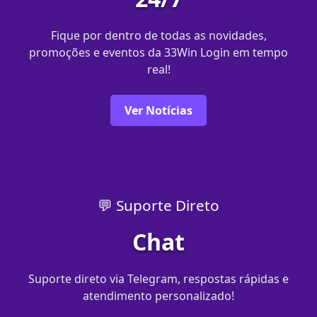
Fique por dentro de todas as novidades,
promoções e eventos da 33Win Login em tempo
real!
Ver Notícias
💬 Suporte Direto
Chat
Suporte direto via Telegram, respostas rápidas e
atendimento personalizado!