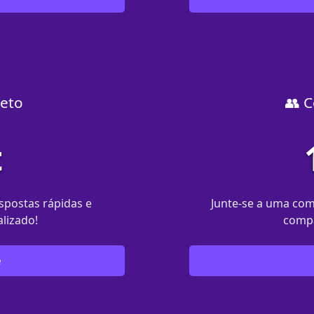
reto
👥 
t
espostas rápidas e
Junte-se a uma com
lizado!
compa
e