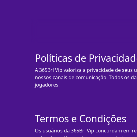
Políticas de Privacida
A 365Brl Vip valoriza a privacidade de seu
nossos canais de comunicação. Todos os dad
jogadores.
Termos e Condições
Os usuários da 365Brl Vip concordam em res