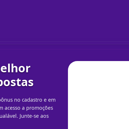
Melhor
postas
bônus no cadastro e em
em acesso a promoções
ualável. Junte-se aos