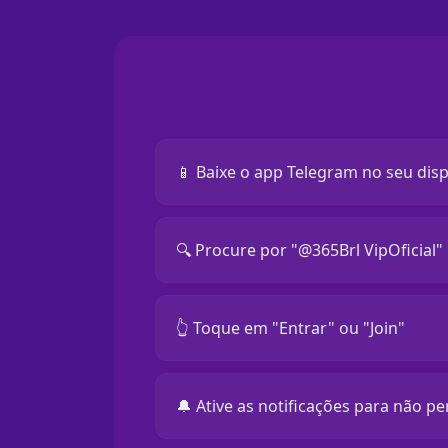
📱 Baixe o app Telegram no seu disp
🔍 Procure por "@365Brl VipOficial"
👆 Toque em "Entrar" ou "Join"
🔔 Ative as notificações para não p