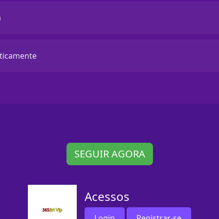
a
aticamente
SEGUIR AGORA
Acessos
Login
Registrar-se