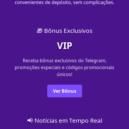
convenientes de depósito, sem complicações.
🎁 Bônus Exclusivos
VIP
Receba bônus exclusivos do Telegram,
promoções especiais e códigos promocionais
únicos!
Ver Bônus
📢 Notícias em Tempo Real