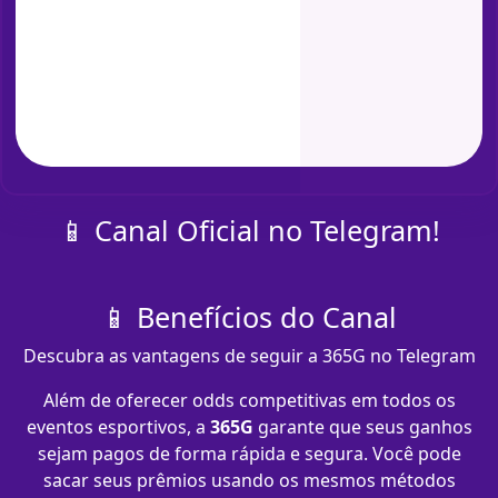
📱 Canal Oficial no Telegram!
📱 Benefícios do Canal
Descubra as vantagens de seguir a 365G no Telegram
Além de oferecer odds competitivas em todos os
eventos esportivos, a
365G
garante que seus ganhos
sejam pagos de forma rápida e segura. Você pode
sacar seus prêmios usando os mesmos métodos