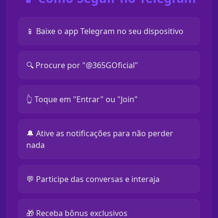
📱 Baixe o app Telegram no seu dispositivo
🔍 Procure por "@365GOficial"
👆 Toque em "Entrar" ou "Join"
🔔 Ative as notificações para não perder
nada
💬 Participe das conversas e interaja
🎁 Receba bônus exclusivos