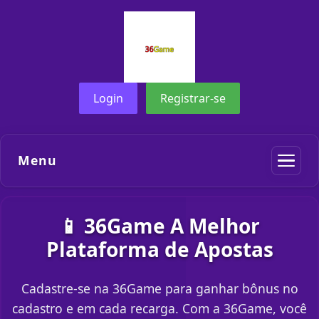
Login
Registrar-se
Menu
📱 36Game A Melhor
Plataforma de Apostas
Cadastre-se na 36Game para ganhar bônus no
cadastro e em cada recarga. Com a 36Game, você