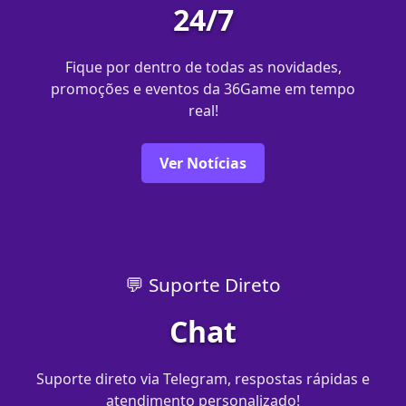
24/7
Fique por dentro de todas as novidades,
promoções e eventos da 36Game em tempo
real!
Ver Notícias
💬 Suporte Direto
Chat
Suporte direto via Telegram, respostas rápidas e
atendimento personalizado!