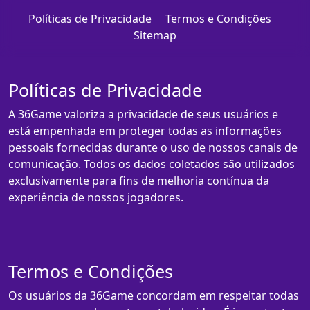
Políticas de Privacidade
Termos e Condições
Sitemap
Políticas de Privacidade
A 36Game valoriza a privacidade de seus usuários e
está empenhada em proteger todas as informações
pessoais fornecidas durante o uso de nossos canais de
comunicação. Todos os dados coletados são utilizados
exclusivamente para fins de melhoria contínua da
experiência de nossos jogadores.
Termos e Condições
Os usuários da 36Game concordam em respeitar todas