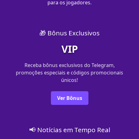
para os jogadores.
🎁 Bônus Exclusivos
VIP
Receba bônus exclusivos do Telegram,
promoções especiais e códigos promocionais
únicos!
Ver Bônus
📢 Notícias em Tempo Real