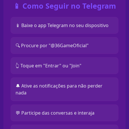
📱 Como Seguir no Telegram
📱 Baixe o app Telegram no seu dispositivo
🔍 Procure por "@36GameOficial"
👆 Toque em "Entrar" ou "Join"
🔔 Ative as notificações para não perder
nada
💬 Participe das conversas e interaja