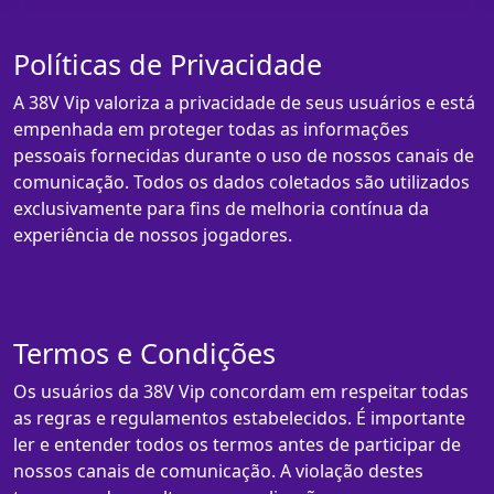
Políticas de Privacidade
A 38V Vip valoriza a privacidade de seus usuários e está
empenhada em proteger todas as informações
pessoais fornecidas durante o uso de nossos canais de
comunicação. Todos os dados coletados são utilizados
exclusivamente para fins de melhoria contínua da
experiência de nossos jogadores.
Termos e Condições
Os usuários da 38V Vip concordam em respeitar todas
as regras e regulamentos estabelecidos. É importante
ler e entender todos os termos antes de participar de
nossos canais de comunicação. A violação destes