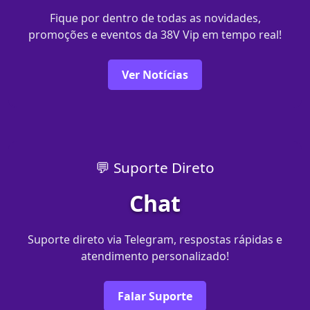
Fique por dentro de todas as novidades,
promoções e eventos da 38V Vip em tempo real!
Ver Notícias
💬 Suporte Direto
Chat
Suporte direto via Telegram, respostas rápidas e
atendimento personalizado!
Falar Suporte