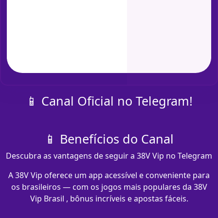
📱 Canal Oficial no Telegram!
📱 Benefícios do Canal
Descubra as vantagens de seguir a 38V Vip no Telegram
A 38V Vip oferece um app acessível e conveniente para
os brasileiros — com os jogos mais populares da 38V
Vip Brasil , bônus incríveis e apostas fáceis.