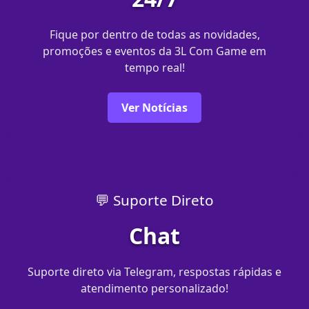
Fique por dentro de todas as novidades,
promoções e eventos da 3L Com Game em
tempo real!
Ver Notícias
💬 Suporte Direto
Chat
Suporte direto via Telegram, respostas rápidas e
atendimento personalizado!