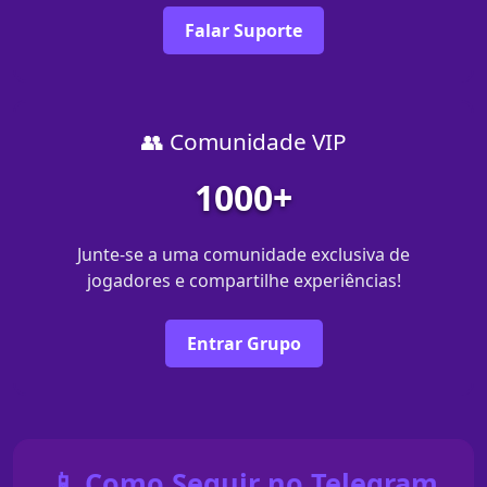
Falar Suporte
👥 Comunidade VIP
1000+
Junte-se a uma comunidade exclusiva de
jogadores e compartilhe experiências!
Entrar Grupo
📱 Como Seguir no Telegram