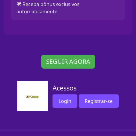
🎁 Receba bônus exclusivos
automaticamente
SEGUIR AGORA
Acessos
Login
Registrar-se