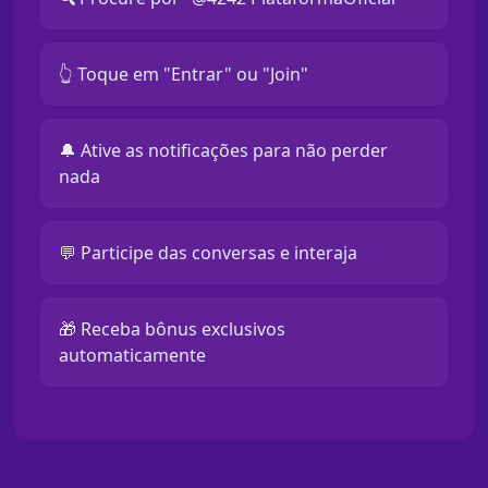
👆 Toque em "Entrar" ou "Join"
🔔 Ative as notificações para não perder
nada
💬 Participe das conversas e interaja
🎁 Receba bônus exclusivos
automaticamente