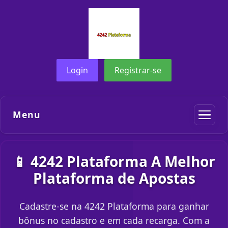
Login
Registrar-se
Menu
📱 4242 Plataforma A Melhor
Plataforma de Apostas
Cadastre-se na 4242 Plataforma para ganhar
bônus no cadastro e em cada recarga. Com a