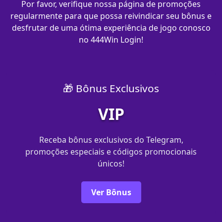
Por favor, verifique nossa página de promoções
regularmente para que possa reivindicar seu bônus e
desfrutar de uma ótima experiência de jogo conosco
no 444Win Login!
🎁 Bônus Exclusivos
VIP
Receba bônus exclusivos do Telegram,
promoções especiais e códigos promocionais
únicos!
Ver Bônus