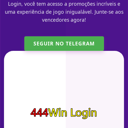
Login, você tem acesso a promoções incríveis e
uma experiência de jogo inigualável. Junte-se aos
vencedores agora!
SEGUIR NO TELEGRAM