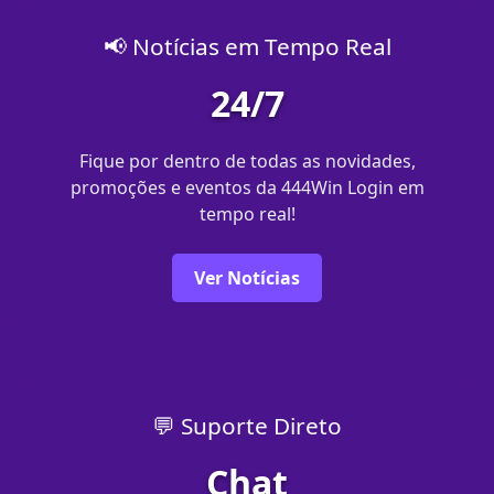
📢 Notícias em Tempo Real
24/7
Fique por dentro de todas as novidades,
promoções e eventos da 444Win Login em
tempo real!
Ver Notícias
💬 Suporte Direto
Chat