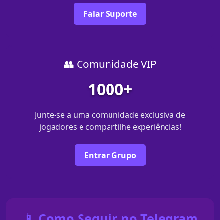
Falar Suporte
👥 Comunidade VIP
1000+
Junte-se a uma comunidade exclusiva de
jogadores e compartilhe experiências!
Entrar Grupo
📱 Como Seguir no Telegram