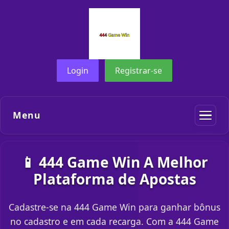
Login
Registrar-se
Menu
📱 444 Game Win A Melhor
Plataforma de Apostas
Cadastre-se na 444 Game Win para ganhar bônus
no cadastro e em cada recarga. Com a 444 Game