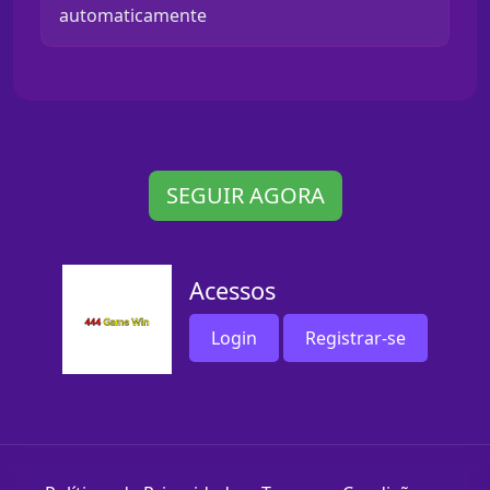
automaticamente
SEGUIR AGORA
Acessos
Login
Registrar-se