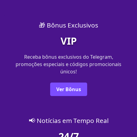
🎁 Bônus Exclusivos
VIP
Receba bônus exclusivos do Telegram,
promoções especiais e códigos promocionais
únicos!
Ver Bônus
📢 Notícias em Tempo Real
24/7