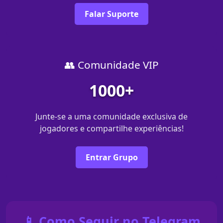
Falar Suporte
👥 Comunidade VIP
1000+
Junte-se a uma comunidade exclusiva de
jogadores e compartilhe experiências!
Entrar Grupo
📱 Como Seguir no Telegram