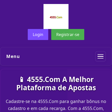
Login
Registrar-se
Menu
📱 4555.Com A Melhor
Plataforma de Apostas
Cadastre-se na 4555.Com para ganhar bônus no
cadastro e em cada recarga. Com a 4555.Com,