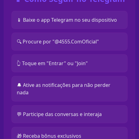
📱 Baixe o app Telegram no seu dispositivo
🔍 Procure por "@4555.ComOficial"
👆 Toque em "Entrar" ou "Join"
🔔 Ative as notificações para não perder
nada
💬 Participe das conversas e interaja
🎁 Receba bônus exclusivos