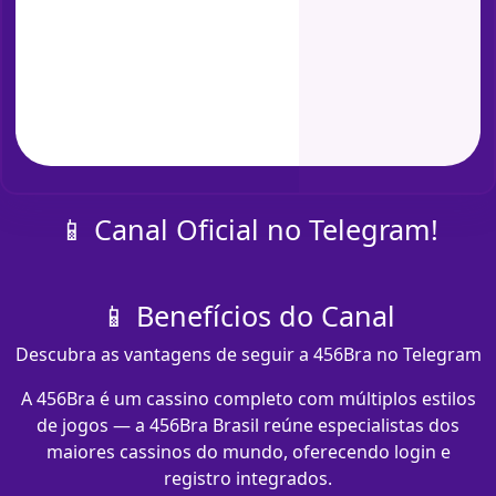
📱 Canal Oficial no Telegram!
📱 Benefícios do Canal
Descubra as vantagens de seguir a 456Bra no Telegram
A 456Bra é um cassino completo com múltiplos estilos
de jogos — a 456Bra Brasil reúne especialistas dos
maiores cassinos do mundo, oferecendo login e
registro integrados.