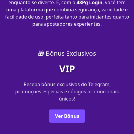
enquanto se diverte. E, com o
48Pg Login
, você tem
uma plataforma que combina segurança, variedade e
facilidade de uso, perfeita tanto para iniciantes quanto
para apostadores experientes.
🎁 Bônus Exclusivos
VIP
Receba bônus exclusivos do Telegram,
promoções especiais e códigos promocionais
únicos!
Ver Bônus