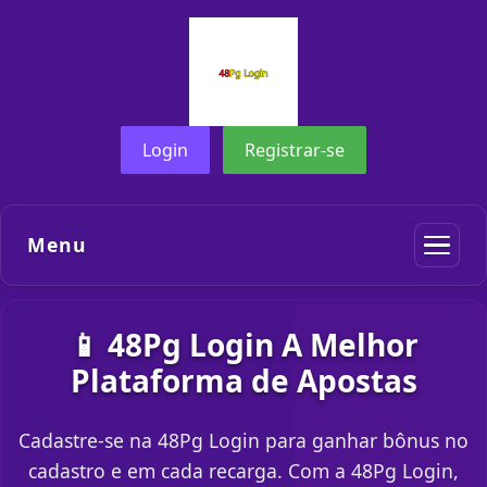
Login
Registrar-se
Menu
📱 48Pg Login A Melhor
Plataforma de Apostas
Cadastre-se na 48Pg Login para ganhar bônus no
cadastro e em cada recarga. Com a 48Pg Login,