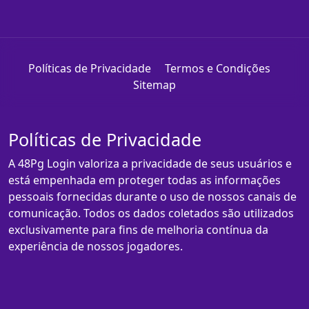
Políticas de Privacidade
Termos e Condições
Sitemap
Políticas de Privacidade
A 48Pg Login valoriza a privacidade de seus usuários e
está empenhada em proteger todas as informações
pessoais fornecidas durante o uso de nossos canais de
comunicação. Todos os dados coletados são utilizados
exclusivamente para fins de melhoria contínua da
experiência de nossos jogadores.