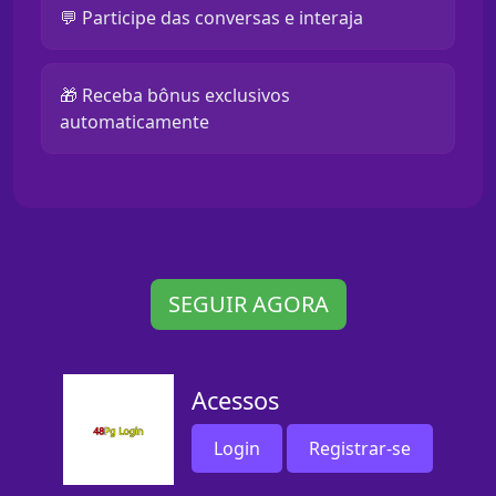
💬 Participe das conversas e interaja
🎁 Receba bônus exclusivos
automaticamente
SEGUIR AGORA
Acessos
Login
Registrar-se