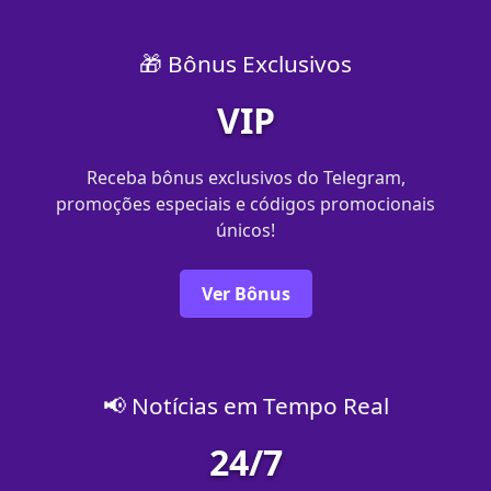
🎁 Bônus Exclusivos
VIP
Receba bônus exclusivos do Telegram,
promoções especiais e códigos promocionais
únicos!
Ver Bônus
📢 Notícias em Tempo Real
24/7