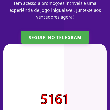
tem acesso a promoções incríveis e uma
experiência de jogo inigualável. Junte-se aos
vencedores agora!
SEGUIR NO TELEGRAM