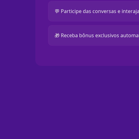
💬 Participe das conversas e interaj
🎁 Receba bônus exclusivos autom