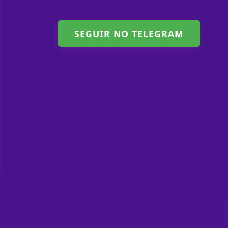
SEGUIR NO TELEGRAM