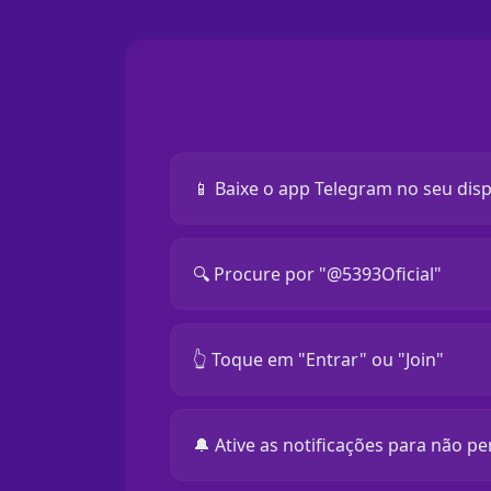
📱 Baixe o app Telegram no seu disp
🔍 Procure por "@5393Oficial"
👆 Toque em "Entrar" ou "Join"
🔔 Ative as notificações para não p