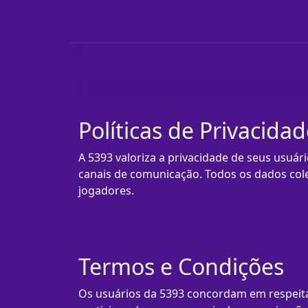
Políticas de Privacida
A 5393 valoriza a privacidade de seus usuá
canais de comunicação. Todos os dados cole
jogadores.
Termos e Condições
Os usuários da 5393 concordam em respeitar