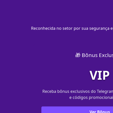
Reconhecida no setor por sua segurança e 
🎁 Bônus Exclu
VIP
Receba bônus exclusivos do Telegra
e códigos promocionai
Ver Bônus