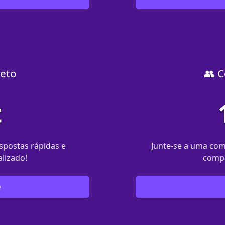
reto
👥 
t
espostas rápidas e
Junte-se a uma com
lizado!
compa
e