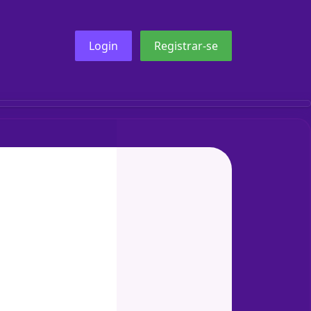
Login
Registrar-se