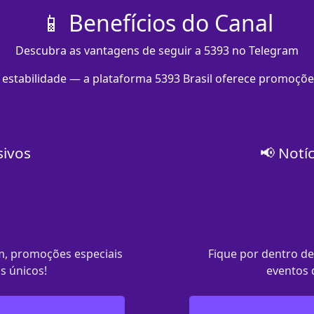
📱 Benefícios do Canal
Descubra as vantagens de seguir a 5393 no Telegram
estabilidade — a plataforma 5393 Brasil oferece promoções 
sivos
📢 Notí
m, promoções especiais
Fique por dentro d
s únicos!
eventos 