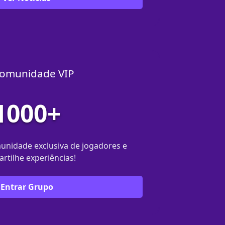
Comunidade VIP
1000+
unidade exclusiva de jogadores e
rtilhe experiências!
Entrar Grupo