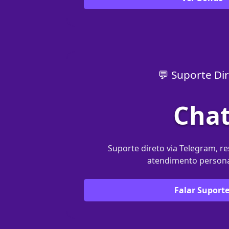
💬 Suporte Di
Cha
Suporte direto via Telegram, r
atendimento persona
Falar Suport