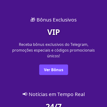
🎁 Bônus Exclusivos
VIP
Receba bônus exclusivos do Telegram,
promoções especiais e códigos promocionais
únicos!
Ver Bônus
📢 Notícias em Tempo Real
24/7