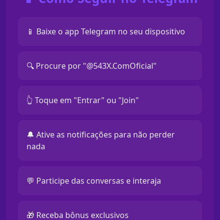
📱 Baixe o app Telegram no seu dispositivo
🔍 Procure por "@543X.ComOficial"
👆 Toque em "Entrar" ou "Join"
🔔 Ative as notificações para não perder
nada
💬 Participe das conversas e interaja
🎁 Receba bônus exclusivos