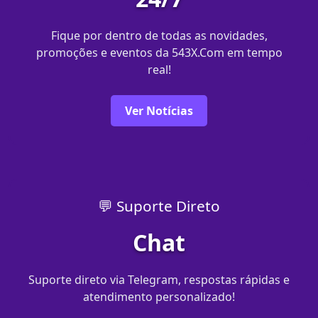
Fique por dentro de todas as novidades,
promoções e eventos da 543X.Com em tempo
real!
Ver Notícias
💬 Suporte Direto
Chat
Suporte direto via Telegram, respostas rápidas e
atendimento personalizado!