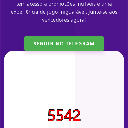
tem acesso a promoções incríveis e uma
experiência de jogo inigualável. Junte-se aos
vencedores agora!
SEGUIR NO TELEGRAM