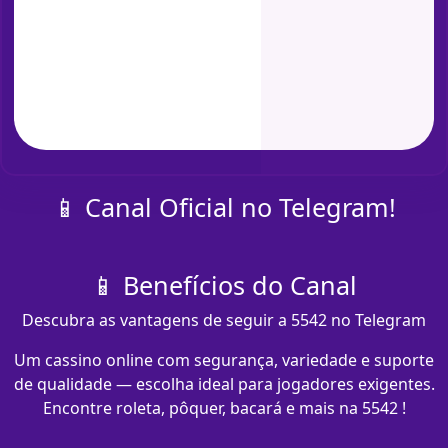
📱 Canal Oficial no Telegram!
📱 Benefícios do Canal
Descubra as vantagens de seguir a 5542 no Telegram
Um cassino online com segurança, variedade e suporte
de qualidade — escolha ideal para jogadores exigentes.
Encontre roleta, pôquer, bacará e mais na 5542 !