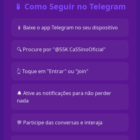
📱 Como Seguir no Telegram
📱 Baixe o app Telegram no seu dispositivo
🔍 Procure por "@55K CaSSinoOficial"
👆 Toque em "Entrar" ou "Join"
🔔 Ative as notificações para não perder
nada
💬 Participe das conversas e interaja