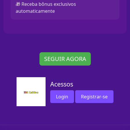
🎁 Receba bônus exclusivos
automaticamente
SEGUIR AGORA
Acessos
Login
Registrar-se