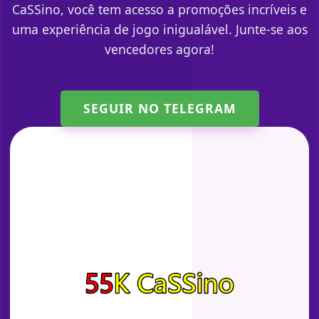
CaSSino, você tem acesso a promoções incríveis e
uma experiência de jogo inigualável. Junte-se aos
vencedores agora!
SEGUIR NO TELEGRAM