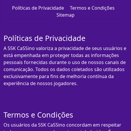
Políticas de Privacidade
Termos e Condições
Sitemap
Políticas de Privacidade
A 55K CaSSino valoriza a privacidade de seus usuários e
está empenhada em proteger todas as informações
pessoais fornecidas durante o uso de nossos canais de
comunicação. Todos os dados coletados são utilizados
exclusivamente para fins de melhoria contínua da
experiência de nossos jogadores.
Termos e Condições
Os usuários da 55K CaSSino concordam em respeitar