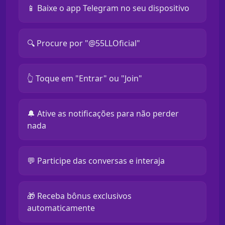
📱 Baixe o app Telegram no seu dispositivo
🔍 Procure por "@55LLOficial"
👆 Toque em "Entrar" ou "Join"
🔔 Ative as notificações para não perder
nada
💬 Participe das conversas e interaja
🎁 Receba bônus exclusivos
automaticamente