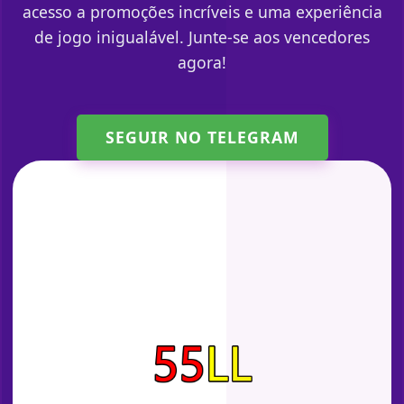
acesso a promoções incríveis e uma experiência
de jogo inigualável. Junte-se aos vencedores
agora!
SEGUIR NO TELEGRAM