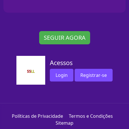
SEGUIR AGORA
Acessos
Login
Registrar-se
Políticas de Privacidade
Termos e Condições
Sitemap