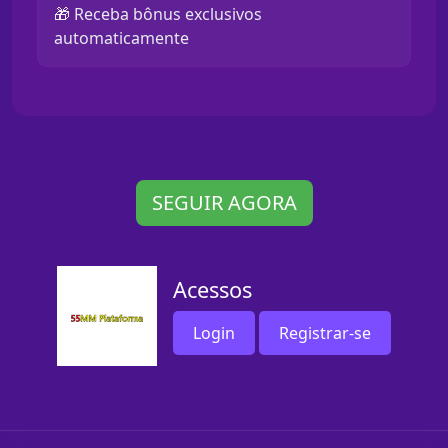
🎁 Receba bônus exclusivos
automaticamente
SEGUIR AGORA
Acessos
Login
Registrar-se