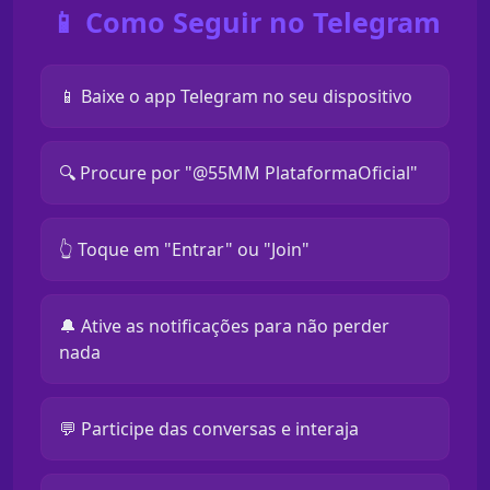
📱 Como Seguir no Telegram
📱 Baixe o app Telegram no seu dispositivo
🔍 Procure por "@55MM PlataformaOficial"
👆 Toque em "Entrar" ou "Join"
🔔 Ative as notificações para não perder
nada
💬 Participe das conversas e interaja