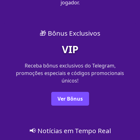
jogador.
🎁 Bônus Exclusivos
VIP
Receba bônus exclusivos do Telegram,
promoções especiais e códigos promocionais
únicos!
Ver Bônus
📢 Notícias em Tempo Real