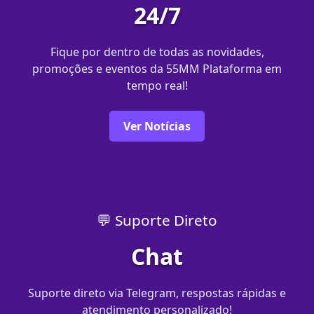
24/7
Fique por dentro de todas as novidades,
promoções e eventos da 55MM Plataforma em
tempo real!
Ver Notícias
💬 Suporte Direto
Chat
Suporte direto via Telegram, respostas rápidas e
atendimento personalizado!