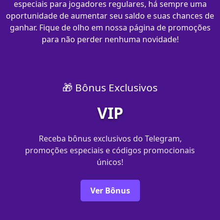
especiais para jogadores regulares, há sempre uma
oportunidade de aumentar seu saldo e suas chances de
ganhar. Fique de olho em nossa página de promoções
para não perder nenhuma novidade!
🎁 Bônus Exclusivos
VIP
Receba bônus exclusivos do Telegram,
promoções especiais e códigos promocionais
únicos!
Ver Bônus