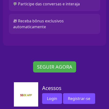
💬 Participe das conversas e interaja
🎁 Receba bônus exclusivos
automaticamente
SEGUIR AGORA
Acessos
Login
Registrar-se