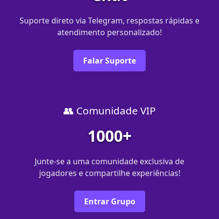
Suporte direto via Telegram, respostas rápidas e
atendimento personalizado!
Falar Suporte
👥 Comunidade VIP
1000+
Junte-se a uma comunidade exclusiva de
jogadores e compartilhe experiências!
Entrar Grupo