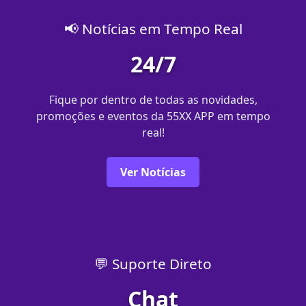
📢 Notícias em Tempo Real
24/7
Fique por dentro de todas as novidades,
promoções e eventos da 55XX APP em tempo
real!
Ver Notícias
💬 Suporte Direto
Chat