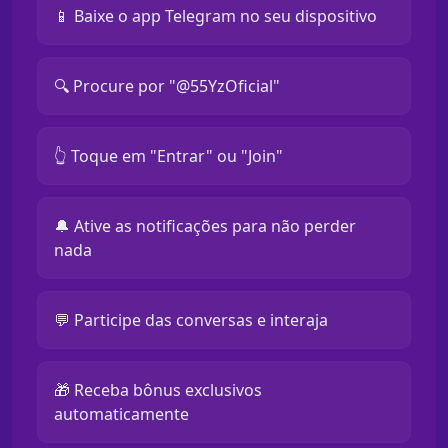
📱 Baixe o app Telegram no seu dispositivo
🔍 Procure por "@55YzOficial"
👆 Toque em "Entrar" ou "Join"
🔔 Ative as notificações para não perder
nada
💬 Participe das conversas e interaja
🎁 Receba bônus exclusivos
automaticamente