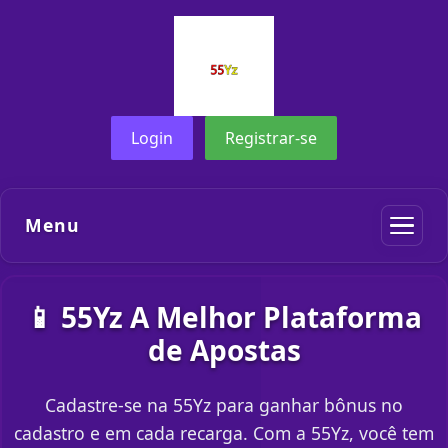
Login
Registrar-se
Menu
📱 55Yz A Melhor Plataforma
de Apostas
Cadastre-se na 55Yz para ganhar bônus no
cadastro e em cada recarga. Com a 55Yz, você tem