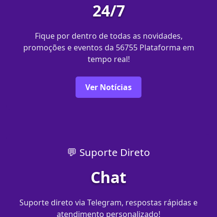
24/7
Fique por dentro de todas as novidades,
promoções e eventos da 56755 Plataforma em
tempo real!
Ver Notícias
💬 Suporte Direto
Chat
Suporte direto via Telegram, respostas rápidas e
atendimento personalizado!