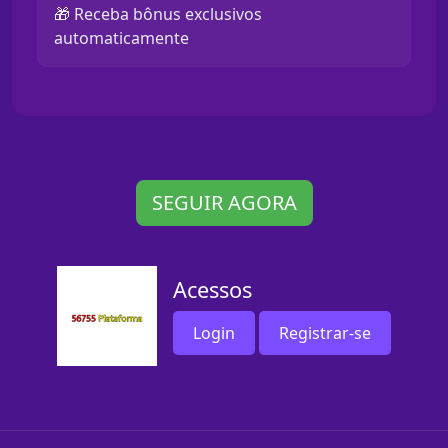
🎁 Receba bônus exclusivos
automaticamente
SEGUIR AGORA
Acessos
Login
Registrar-se