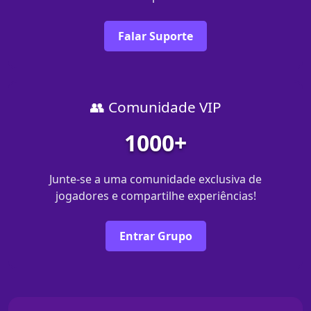
Falar Suporte
👥 Comunidade VIP
1000+
Junte-se a uma comunidade exclusiva de
jogadores e compartilhe experiências!
Entrar Grupo