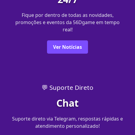
Fique por dentro de todas as novidades,
promoções e eventos da 56Dgame em tempo
real!
Ver Notícias
💬 Suporte Direto
Chat
Suporte direto via Telegram, respostas rápidas e
atendimento personalizado!