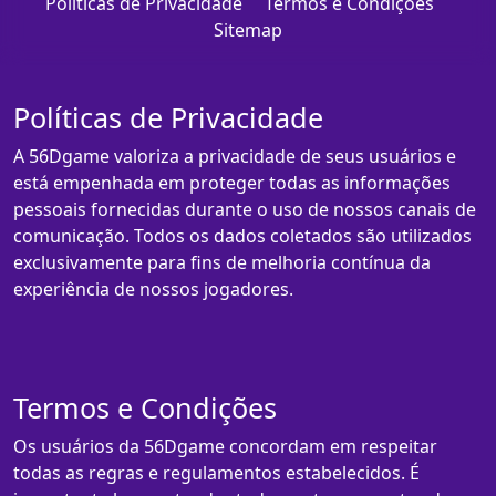
Políticas de Privacidade
Termos e Condições
Sitemap
Políticas de Privacidade
A 56Dgame valoriza a privacidade de seus usuários e
está empenhada em proteger todas as informações
pessoais fornecidas durante o uso de nossos canais de
comunicação. Todos os dados coletados são utilizados
exclusivamente para fins de melhoria contínua da
experiência de nossos jogadores.
Termos e Condições
Os usuários da 56Dgame concordam em respeitar
todas as regras e regulamentos estabelecidos. É