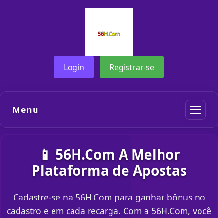
Login
Registrar-se
Menu
📱 56H.Com A Melhor
Plataforma de Apostas
Cadastre-se na 56H.Com para ganhar bônus no
cadastro e em cada recarga. Com a 56H.Com, você