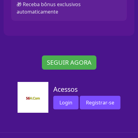
🎁 Receba bônus exclusivos
automaticamente
SEGUIR AGORA
Acessos
Login
Registrar-se