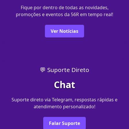
Fique por dentro de todas as novidades,
promoções e eventos da 56R em tempo real!
Ver Notícias
💬 Suporte Direto
Chat
Suporte direto via Telegram, respostas rápidas e
atendimento personalizado!
Falar Suporte