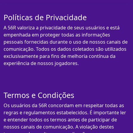
Políticas de Privacidade
A 56R valoriza a privacidade de seus usuários e está
empenhada em proteger todas as informações
pessoais fornecidas durante o uso de nossos canais de
comunicação. Todos os dados coletados são utilizados
exclusivamente para fins de melhoria contínua da
experiência de nossos jogadores.
Termos e Condições
Os usuários da 56R concordam em respeitar todas as
regras e regulamentos estabelecidos. É importante ler
e entender todos os termos antes de participar de
nossos canais de comunicação. A violação destes